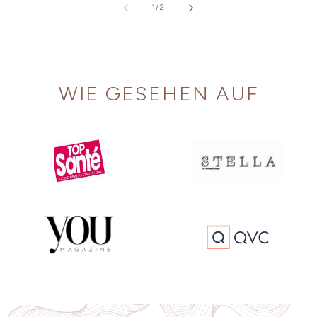
von
1
/
2
WIE GESEHEN AUF