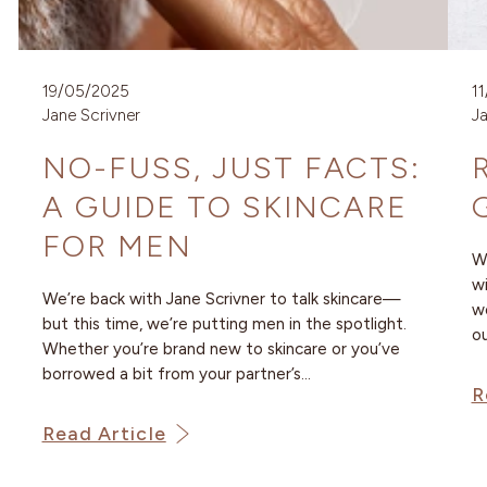
19/05/2025
1
Jane Scrivner
Ja
NO-FUSS, JUST FACTS:
A GUIDE TO SKINCARE
FOR MEN
We
wi
We’re back with Jane Scrivner to talk skincare—
wo
but this time, we’re putting men in the spotlight.
ou
Whether you’re brand new to skincare or you’ve
borrowed a bit from your partner’s...
R
Read Article