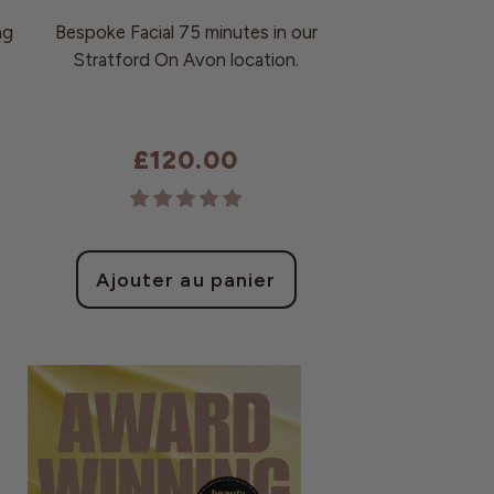
ng
Bespoke Facial 75 minutes in our
Stratford On Avon location.
0
£120.00
Prix
habituel
Ajouter au panier