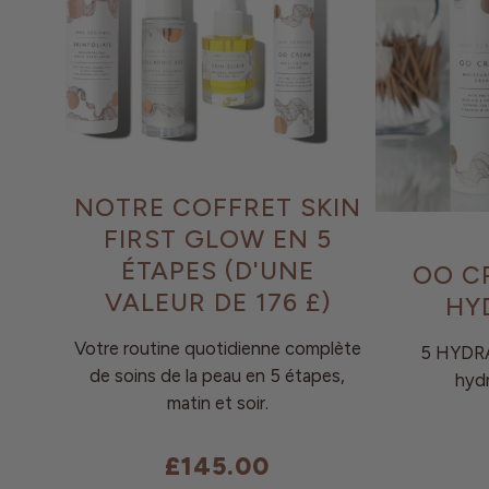
NOTRE COFFRET SKIN
FIRST GLOW EN 5
ÉTAPES (D'UNE
OO C
VALEUR DE 176 £)
HY
Votre routine quotidienne complète
5 HYDRA
de soins de la peau en 5 étapes,
hydr
matin et soir.
£145.00
Prix