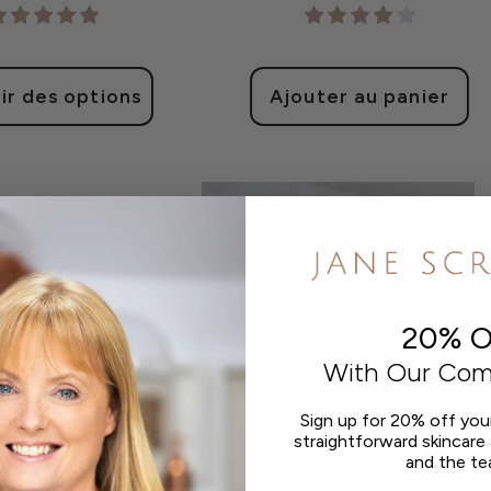
habituel
ir des options
Ajouter au panier
20% O
With Our Com
Sign up for 20% off your 
straightforward skincare
and the te