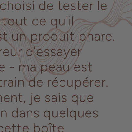
i choisi de tester le
 tout ce qu'il
st un produit phare.
erreur d'essayer
e - ma peau est
train de récupérer.
nt, je sais que
ien dans quelques
cette boîte