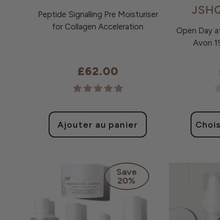
JSH
Peptide Signalling Pre Moisturiser
for Collagen Acceleration
Open Day at
Avon 1
£62.00
Prix
habituel
Ajouter au panier
Chois
Save
20%