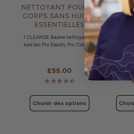
NETTOYANT POUR LE
NO
CORPS SANS HUILES
C
ESSENTIELLES
VÉGÉ
CIRE D
1 CLEANSE Baume nettoyant de
luxe bio Pro Elastin, Pro Collagen
1 CLEANSE
élasti
£55.00
Choisir des options
Chois