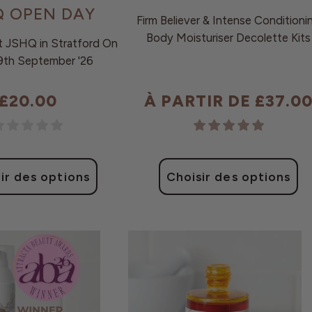
Q OPEN DAY
Firm Believer & Intense Conditioni
Body Moisturiser Decolette Kits
 JSHQ in Stratford On
9th September '26
£20.00
À PARTIR DE £37.0
Prix
Prix
habituel
habituel
ir des options
Choisir des options