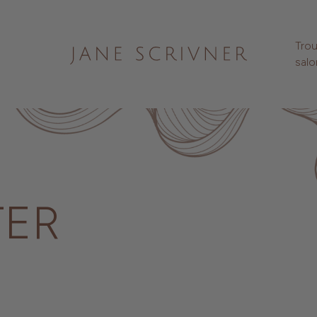
Trou
salo
TER