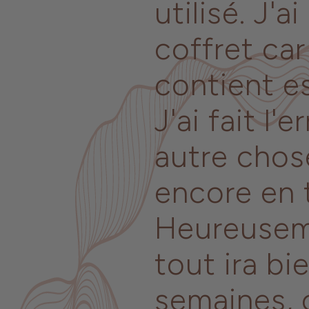
utilisé. J'a
coffret car
contient e
J'ai fait l'
autre chos
encore en 
Heureuseme
tout ira b
semaines, 