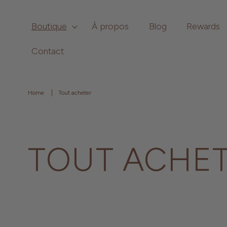
et
passer
au
Boutique
À propos
Blog
Rewards
contenu
Contact
Home
Tout acheter
TOUT ACHE