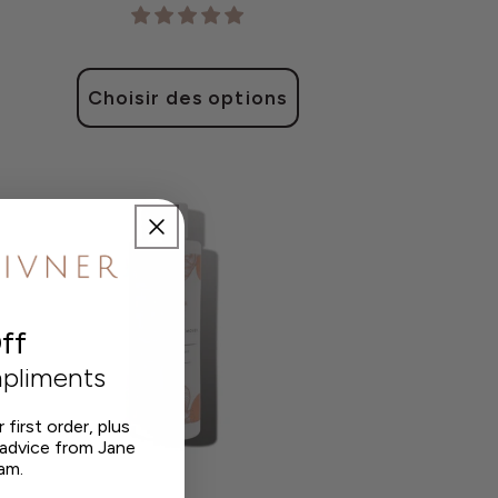
Choisir des options
ff
pliments
first order, plus
 advice from Jane
am.