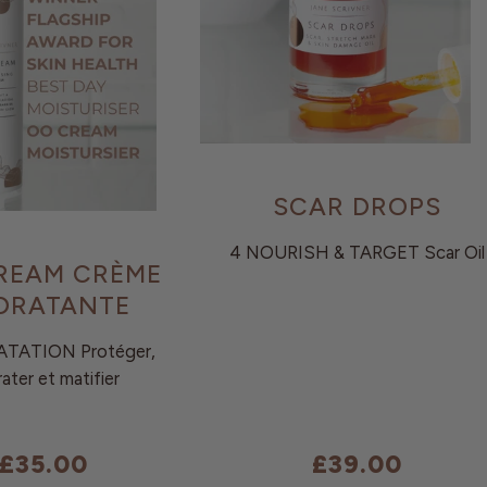
SCAR DROPS
4 NOURISH & TARGET Scar Oil
REAM CRÈME
DRATANTE
TATION Protéger,
ater et matifier
£35.00
£39.00
Prix