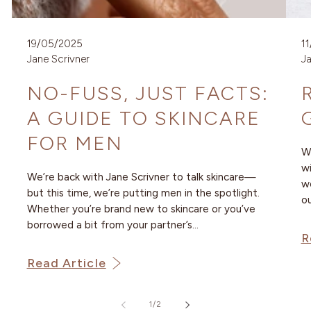
19/05/2025
1
Jane Scrivner
Ja
NO-FUSS, JUST FACTS:
A GUIDE TO SKINCARE
FOR MEN
We
wi
We’re back with Jane Scrivner to talk skincare—
wo
but this time, we’re putting men in the spotlight.
ou
Whether you’re brand new to skincare or you’ve
borrowed a bit from your partner’s...
R
Read Article
de
1
/
2