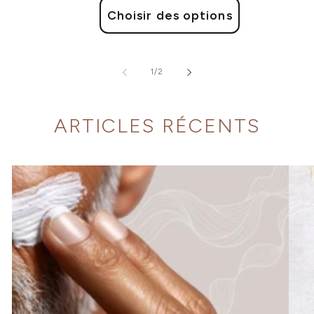
Choisir des options
de
1
/
2
ARTICLES RÉCENTS