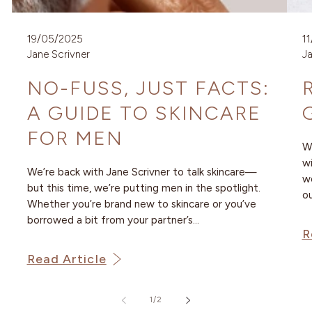
19/05/2025
1
Jane Scrivner
Ja
NO-FUSS, JUST FACTS:
A GUIDE TO SKINCARE
FOR MEN
We
wi
We’re back with Jane Scrivner to talk skincare—
wo
but this time, we’re putting men in the spotlight.
ou
Whether you’re brand new to skincare or you’ve
borrowed a bit from your partner’s...
R
Read Article
de
1
/
2