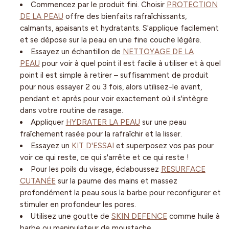
Commencez par le produit fini. Choisir
PROTECTION
DE LA PEAU
offre des bienfaits rafraîchissants,
calmants, apaisants et hydratants. S'applique facilement
et se dépose sur la peau en une fine couche légère.
Essayez un échantillon de
NETTOYAGE DE LA
PEAU
pour voir à quel point il est facile à utiliser et à quel
point il est simple à retirer – suffisamment de produit
pour nous essayer 2 ou 3 fois, alors utilisez-le avant,
pendant et après pour voir exactement où il s'intègre
dans votre routine de rasage.
Appliquer
HYDRATER LA PEAU
sur une peau
fraîchement rasée pour la rafraîchir et la lisser.
Essayez un
KIT D'ESSAI
et superposez vos pas pour
voir ce qui reste, ce qui s'arrête et ce qui reste !
Pour les poils du visage, éclaboussez
RESURFACE
CUTANÉE
sur la paume des mains et massez
profondément la peau sous la barbe pour reconfigurer et
stimuler en profondeur les pores.
Utilisez une goutte de
SKIN DEFENCE
comme huile à
barbe ou manipulateur de moustache.