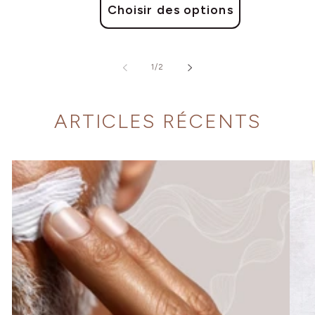
Choisir des options
de
1
/
2
ARTICLES RÉCENTS