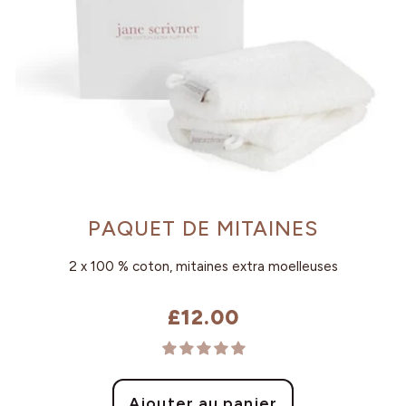
PAQUET DE MITAINES
2 x 100 % coton, mitaines extra moelleuses
£12.00
Prix
habituel
Ajouter au panier