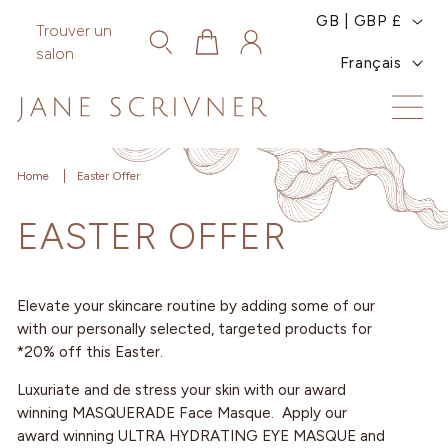
et
P
GB | GBP £
passer
Trouver un
Panier
Connexion
au
A
L
salon
Français
contenu
Y
A
S
N
/
G
Home
Easter Offer
R
U
EASTER OFFER
É
E
G
I
Elevate your skincare routine by adding some of our
with our personally selected, targeted products for
O
*20% off this Easter.
N
Luxuriate and de stress your skin with our award
winning MASQUERADE Face Masque. Apply our
award winning ULTRA HYDRATING EYE MASQUE and